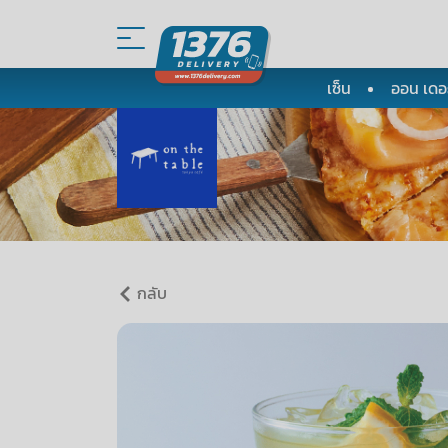
เซ็น
ออน เดอะ
กลับ