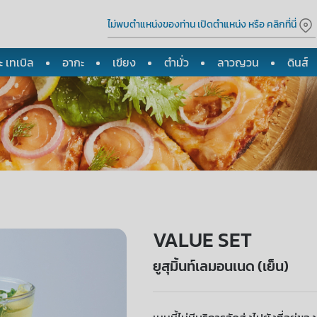
ไม่พบตำแหน่งของท่าน เปิดตำแหน่ง หรือ คลิกที่นี่
 เทเบิล
อากะ
เขียง
ตำมั่ว
ลาวญวน
ดินส์
VALUE SET
ยูสุมิ้นท์เลมอนเนด (เย็น)