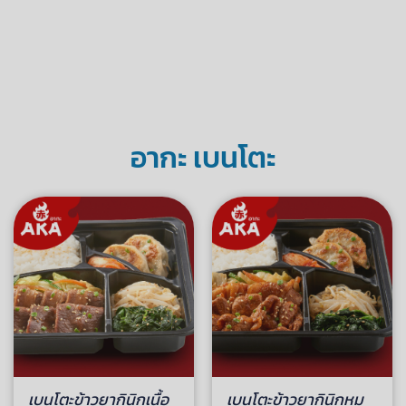
อากะ เบนโตะ
เบนโตะข้าวยากินิกุเนื้อ
เบนโตะข้าวยากินิกุหมู