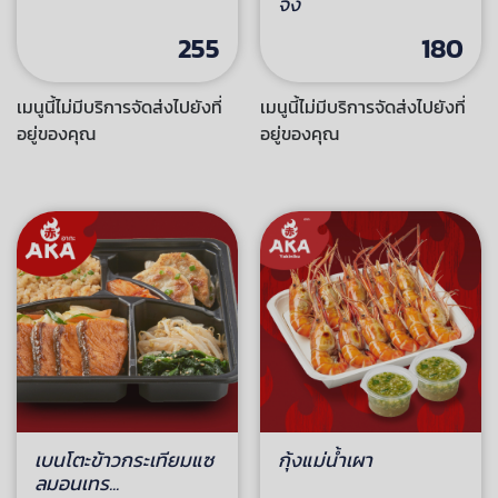
จัง
255
180
เมนูนี้ไม่มีบริการจัดส่งไปยังที่
เมนูนี้ไม่มีบริการจัดส่งไปยังที่
อยู่ของคุณ
อยู่ของคุณ
เบนโตะข้าวกระเทียมแซ
กุ้งแม่น้ำเผา
ลมอนเทร...