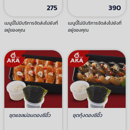
275
390
เมนูนี้ไม่มีบริการจัดส่งไปยังที่
เมนูนี้ไม่มีบริการจัดส่งไปยังที่
อยู่ของคุณ
อยู่ของคุณ
ชุดแซลม่อนดองซีอิ๊ว
ชุดกุ้งดองซีอิ๊ว