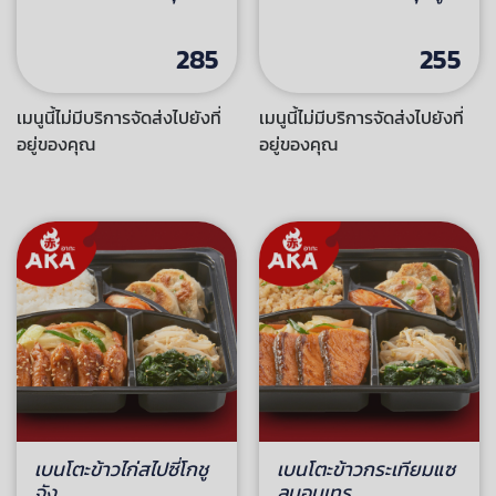
285
255
เมนูนี้ไม่มีบริการจัดส่งไปยังที่
เมนูนี้ไม่มีบริการจัดส่งไปยังที่
อยู่ของคุณ
อยู่ของคุณ
เบนโตะข้าวไก่สไปซี่โกชู
เบนโตะข้าวกระเทียมแซ
จัง
ลมอนเทร...