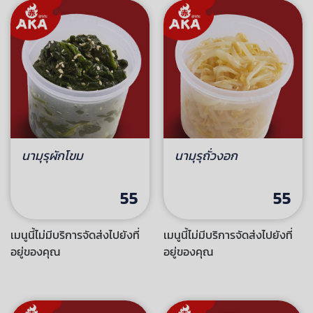
นามุรุผักโขม
นามุรุถั่วงอก
55
55
เมนูนี้ไม่มีบริการจัดส่งไปยังที่
เมนูนี้ไม่มีบริการจัดส่งไปยังที่
อยู่ของคุณ
อยู่ของคุณ