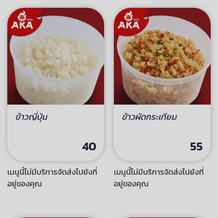
ข้าวญี่ปุ่น
ข้าวผัดกระเทียม
40
55
เมนูนี้ไม่มีบริการจัดส่งไปยังที่
เมนูนี้ไม่มีบริการจัดส่งไปยังที่
อยู่ของคุณ
อยู่ของคุณ