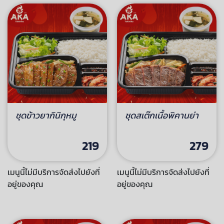
ชุดข้าวยากินิกุหมู
ชุดสเต๊กเนื้อพิคานย่า
219
279
เมนูนี้ไม่มีบริการจัดส่งไปยังที่
เมนูนี้ไม่มีบริการจัดส่งไปยังที่
อยู่ของคุณ
อยู่ของคุณ