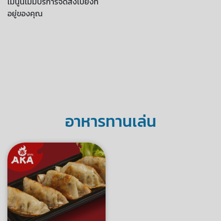
เมนูนี้ไม่มีบริการจัดส่งไปยังที่
อยู่ของคุณ
อาหารทานเล่น