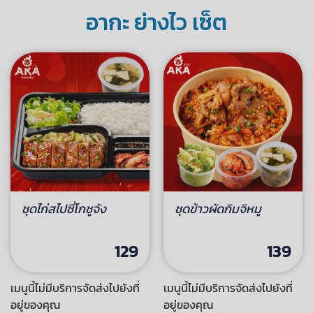
อากะ ย่างไว เซ็ต
ชุดไก่สไปซี่โกชูจัง
ชุดข้าวผัดกิมจิหมู
129
139
เมนูนี้ไม่มีบริการจัดส่งไปยังที่
เมนูนี้ไม่มีบริการจัดส่งไปยังที่
อยู่ของคุณ
อยู่ของคุณ