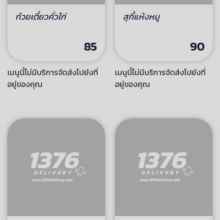
เมนูเส้น หอมกระทะ
ก๋วยเตี๋ยวคั่วไก่
สุกี้แห้งหมู
85
90