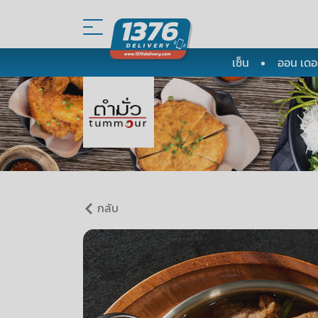
เซ็น
ออน เดอะ
กลับ