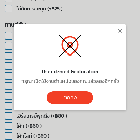
ไข่ต้มยางมะตูม (+฿25 )
ทานคู่กับ
×
ชามะนาว (+฿90 )
ชามัทฉะเกนไมลาเต้คราวด์ (+฿120 )
น้ำแร่ (+฿40 )
พิงค์สกายโซดา (+฿100 )
User denied Geolocation
ยูสุมิ้นท์เลมอนเนด (เย็น) (+฿100 )
กรุณาเปิดใช้งานตำแหน่งของคุณแล้วลองอีกครั้ง
สตรอเบอร์รี่มะนาวโซดา (+฿100 )
สไปร์ท (+฿60 )
ตกลง
เลมอน & มะนาวโซดา (+฿90 )
เอิร์ลเกรย์พุดดิ้ง (+฿80 )
โค้ก (+฿60 )
โค้กไลท์ (+฿60 )