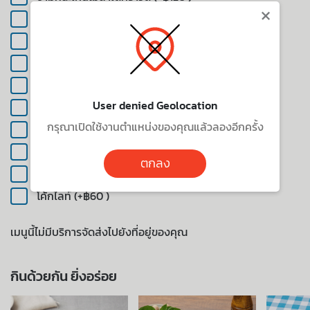
×
น้ำแร่ (+฿40 )
พิงค์สกายโซดา (+฿100 )
ยูสุมิ้นท์เลมอนเนด (เย็น) (+฿100 )
สตรอเบอร์รี่มะนาวโซดา (+฿100 )
User denied Geolocation
สไปร์ท (+฿60 )
กรุณาเปิดใช้งานตำแหน่งของคุณแล้วลองอีกครั้ง
เลมอน & มะนาวโซดา (+฿90 )
เอิร์ลเกรย์พุดดิ้ง (+฿80 )
ตกลง
โค้ก (+฿60 )
โค้กไลท์ (+฿60 )
เมนูนี้ไม่มีบริการจัดส่งไปยังที่อยู่ของคุณ
กินด้วยกัน ยิ่งอร่อย