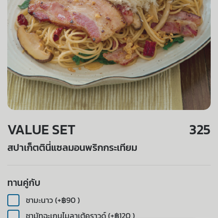
VALUE SET
325
สปาเก็ตตินี่แซลมอนพริกกระเทียม
ทานคู่กับ
ชามะนาว (+฿90 )
ชามัทฉะเกนไมลาเต้คราวด์ (+฿120 )