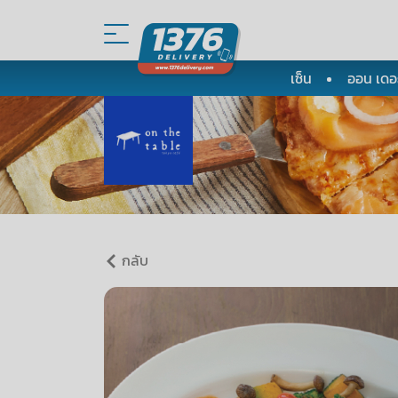
เซ็น
ออน เดอะ
กลับ