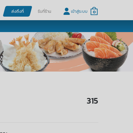
ส่งถึงที่
รับที่ร้าน
เข้าสู่ระบบ
0
315