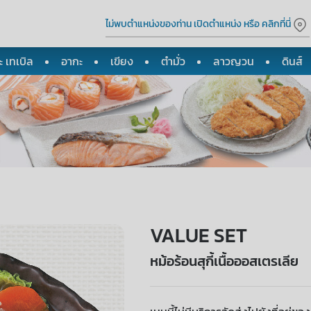
ไม่พบตำแหน่งของท่าน เปิดตำแหน่ง หรือ คลิกที่นี่
 เทเบิล
อากะ
เขียง
ตำมั่ว
ลาวญวน
ดินส์
VALUE SET
หม้อร้อนสุกี้เนื้อออสเตรเลีย